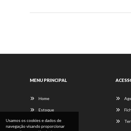
MENU PRINCIPAL
ACESS
Home
Age
Estoque
Fich
Usamos os cookies e dados de
Usamos os cookies e dados de
Quem somos
Ter
navegação visando proporcionar
navegação visando proporcionar