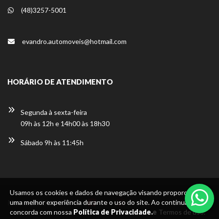
(48)3257-5001
evandro.automoveis@hotmail.com
HORÁRIO DE ATENDIMENTO
Segunda à sexta-feira
09h às 12h e 14h00 às 18h30
Sábado 9h às 11:45h
Usamos os cookies e dados de navegação visando proporcionar
Usamos os cookies e dados de navegação visando proporcionar
Nossas mídias sociais:
uma melhor experiência durante o uso do site. Ao continuar, você
uma melhor experiência durante o uso do site. Ao continuar, você
concorda com nossa
concorda com nossa
Política de Privacidade e
Política de Privacidade.
Termos de uso.